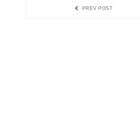
Prev
Beitragsnavigation
PREV POST
post: