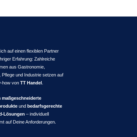
ich auf einen flexiblen Partner
ähriger Erfahrung: Zahlreiche
men aus Gastronomie,
, Pflege und Industrie setzen auf
w-how von
TT Handel
.
n
maßgeschneiderte
produkte
und
bedarfsgerechte
d-Lösungen
– individuell
t auf Deine Anforderungen.