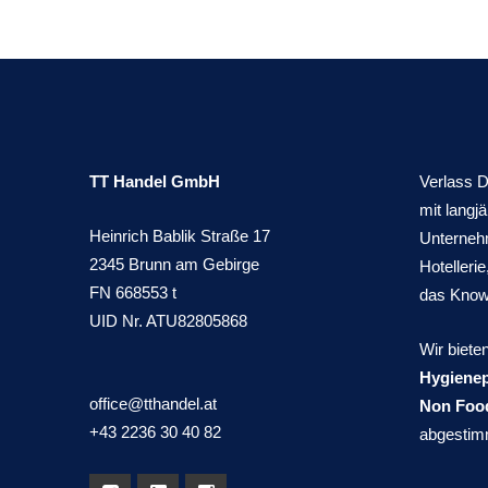
TT Handel GmbH
Verlass D
mit langj
Heinrich Bablik Straße 17
Unterneh
2345 Brunn am Gebirge
Hotellerie
FN 668553 t
das Kno
UID Nr. ATU82805868
Wir biete
Hygiene
office@tthandel.at
Non Foo
+43 2236 30 40 82
abgestimm