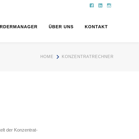
Facebook
LinkedIn
Instagram
Profile
Profile
Profile
RDERMANAGER
ÜBER UNS
KONTAKT
HOME
KONZENTRATRECHNER
lt der Konzentrat-